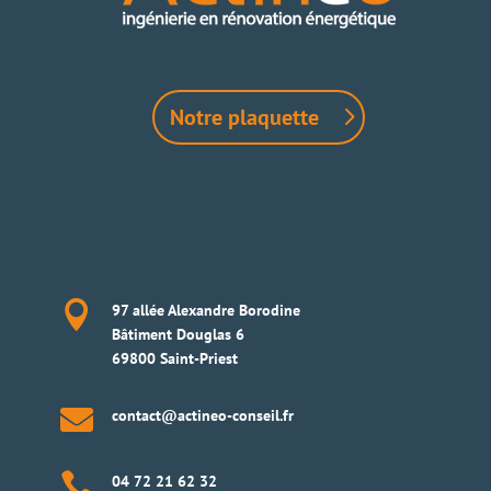
Notre plaquette

97 allée Alexandre Borodine
Bâtiment Douglas 6
69800 Saint-Priest

contact@actineo-conseil.fr

04 72 21 62 32