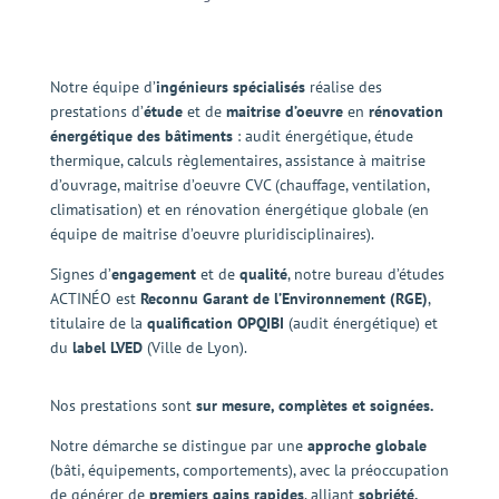
Notre équipe d’
ingénieurs spécialisés
réalise des
prestations d’
étude
et de
maitrise d’oeuvre
en
rénovation
énergétique des bâtiments
: audit énergétique, étude
thermique, calculs règlementaires, assistance à maitrise
d’ouvrage, maitrise d’oeuvre CVC (chauffage, ventilation,
climatisation) et en rénovation énergétique globale (en
équipe de maitrise d’oeuvre pluridisciplinaires).
Signes d’
engagement
et de
qualité
, notre bureau d’études
ACTINÉO est
Reconnu Garant de l’Environnement (RGE)
,
titulaire de la
qualification OPQIBI
(audit énergétique) et
du
label LVED
(Ville de Lyon).
Nos prestations sont
sur mesure, complètes et soignées.
Notre démarche se distingue par une
approche globale
(bâti, équipements, comportements), avec la préoccupation
de générer de
premiers gains rapides
, alliant
sobriété,